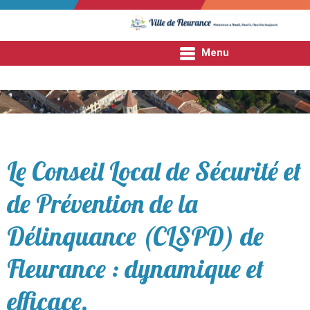
Menu
Fleurance
Fleurance
Mon quotidien
Le Conseil Local de Sécurité et
de Prévention de la
Mes démarches
Délinquance (CLSPD) de
Entre nous
Fleurance : dynamique et
efficace.