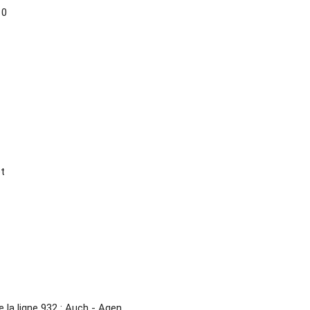
10
et
 la ligne 932 : Auch - Agen